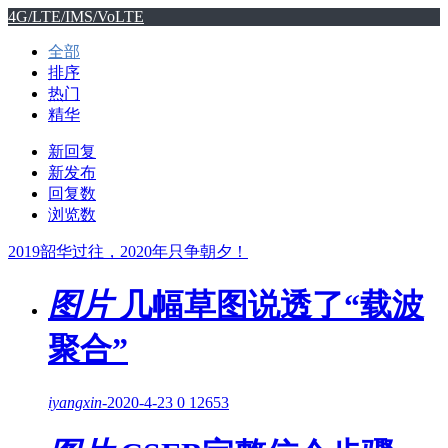
4G/LTE/IMS/VoLTE
全部
排序
热门
精华
新回复
新发布
回复数
浏览数
2019韶华过往，2020年只争朝夕！
图片
几幅草图说透了“载波
聚合”
iyangxin
-
2020-4-23
0
12653