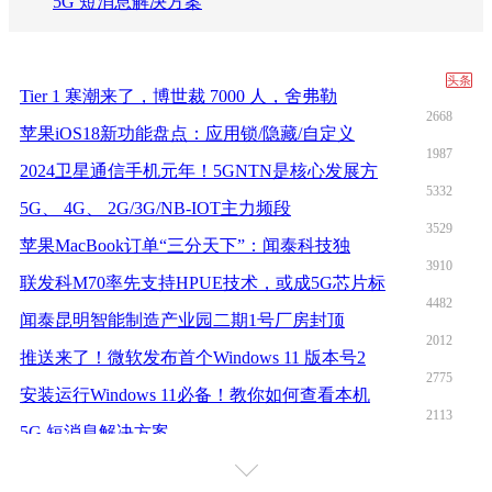
5G 短消息解决方案
头条
Tier 1 寒潮来了，博世裁 7000 人，舍弗勒
2668
苹果iOS18新功能盘点：应用锁/隐藏/自定义
1987
2024卫星通信手机元年！5GNTN是核心发展方
5332
5G、 4G、 2G/3G/NB-IOT主力频段
3529
苹果MacBook订单“三分天下”：闻泰科技独
3910
联发科M70率先支持HPUE技术，或成5G芯片标
4482
闻泰昆明智能制造产业园二期1号厂房封顶
2012
推送来了！微软发布首个Windows 11 版本号2
2775
安装运行Windows 11必备！教你如何查看本机
2113
5G 短消息解决方案
2339
三大运营商或于年底联合宣布5G消息商用
2211