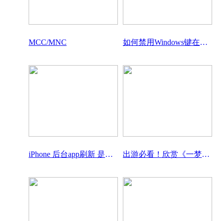
1862
程序员，你为什么值这么多钱？
MCC/MNC
如何禁用Windows键在Windows 10 / 11中
iPhone 后台app刷新 是什么功能？
出游必看！欣赏《一梦江湖》江南绝美风景照