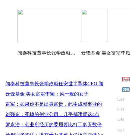
6572
国际移动设备网络代码MCC-MNC大全（收藏）
2950
世界主要国家的英文简称与全称（收藏版）
2417
千兆网线和百兆网线有什么区别?
2177
MacBook Pro 2021 首发体验：野兽级性能，
2637
上海居转户申请流程及状态说明
闻泰科技董事长张学政就任安世半导体CEO 闻
头条
闻泰科技董事长张学政就任安世半导体CEO 闻
专题
云锋基金 美女富翁李颖：风一般的女子
1688
雷军：如果你不是出身富贵，此生成就事业的
1443
刘强东：死掉的创业公司，几乎都违背这4点
1470
罗永浩：创业所经历的委屈要比打工多无数倍
1492
给创业者的话：没有千万甚至上亿还是别做Ap