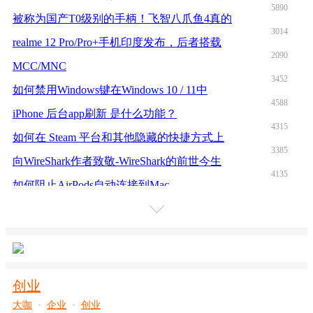
5890
被称为国产T0级别的手柄！飞智八爪鱼4真的
3014
realme 12 Pro/Pro+手机印度发布，后者搭载
2090
MCC/MNC
3452
如何禁用Windows键在Windows 10 / 11中
4588
iPhone 后台app刷新 是什么功能？
4315
如何在 Steam 平台和其他隐藏的快捷方式上
3385
向WireShark作者致敬-WireShark的前世今生
4135
如何阻止AirPods自动连接到Mac
4109
华为随行WiFi 3 Pro体验评测——颜值与便携
3301
更多
针对苹果Mac打造，罗技MX KEYS & MASTER 3
2742
Mac新搭档，84键、双模、新矮轴，Keychron
3540
京东京造K3机械键盘！MacBook绝配中的绝配
创业
2204
iOS 15.4 beta 2来了！口罩解锁有所调整
大咖
•
企业
•
创业