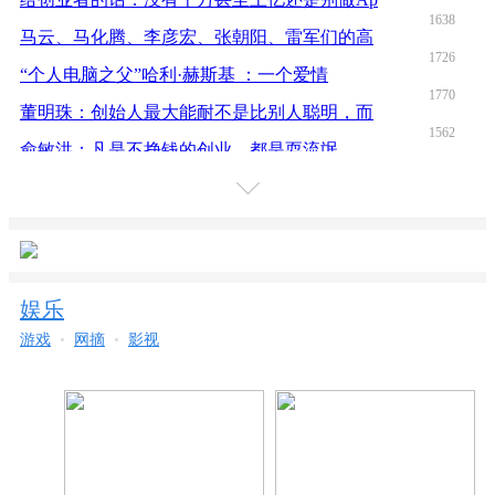
1638
马云、马化腾、李彦宏、张朝阳、雷军们的高
1726
“个人电脑之父”哈利·赫斯基 ：一个爱情
1770
董明珠：创始人最大能耐不是比别人聪明，而
1562
俞敏洪：凡是不挣钱的创业，都是耍流氓
1559
从锤子和老罗说起：“领袖”标签没那么重要
1953
更多
历史转折中的雷军：三起三落，仍在互联网第
1717
创始人周源：6岁的知乎创造了1500万个问题
2001
赛诺：2016全球手机出货14.7亿部，四成是贴
娱乐
2079
华为 8 年女硕士离职信，值得每个人思考
游戏
•
网摘
•
影视
1794
情人节来临：看马云、刘强东、李彦宏等大佬
2001
闻泰通讯当选中国手机供应链最佳雇主
1642
刘强东：曾看到员工宿舍楼气的想打人
1752
柳传志：我没马云那么阔，但比王石财务自由