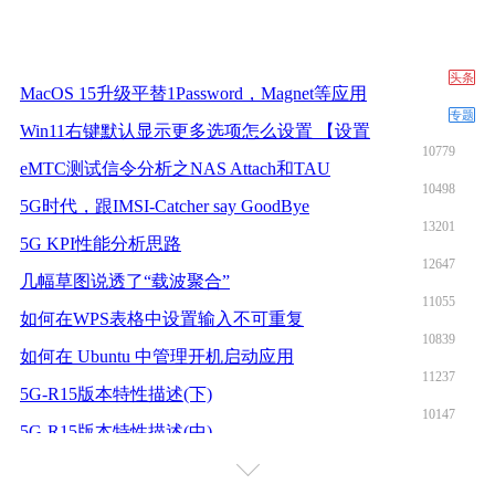
头条
MacOS 15升级平替1Password，Magnet等应用
专题
Win11右键默认显示更多选项怎么设置 【设置
10779
eMTC测试信令分析之NAS Attach和TAU
10498
5G时代，跟IMSI-Catcher say GoodBye
13201
5G KPI性能分析思路
12647
几幅草图说透了“载波聚合”
11055
如何在WPS表格中设置输入不可重复
10839
如何在 Ubuntu 中管理开机启动应用
11237
5G-R15版本特性描述(下)
10147
5G-R15版本特性描述(中)
10208
5G-R15版本特性描述(上)
9712