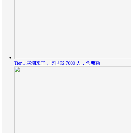
4109
华为随行WiFi 3 Pro体验评测——颜值与便携
Tier 1 寒潮来了，博世裁 7000 人，舍弗勒