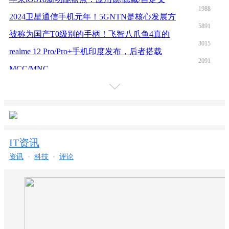
1988
2024卫星通信手机元年！5GNTN是核心发展方
5891
被称为国产T0级别的手柄！飞智八爪鱼4真的
3015
realme 12 Pro/Pro+手机印度发布，后者搭载
2091
MCC/MNC
3454
如何禁用Windows键在Windows 10 / 11中
4590
更多
iPhone 后台app刷新 是什么功能？
5333
5G、 4G、 2G/3G/NB-IOT主力频段
2379
出游必看！欣赏《一梦江湖》江南绝美风景照
IT资讯
4316
如何在 Steam 平台和其他隐藏的快捷方式上
资讯
•
科技
•
评论
3387
向WireShark作者致敬-WireShark的前世今生
3530
苹果MacBook订单“三分天下”：闻泰科技独
3911
联发科M70率先支持HPUE技术，或成5G芯片标
4136
如何阻止AirPods自动连接到Mac