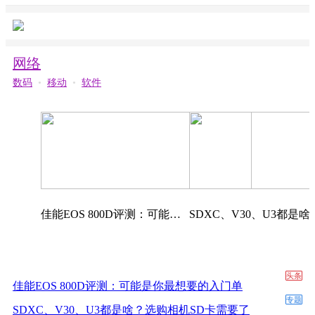
更多
买5G手机也需要考虑"全网通"吗？
2472
为什么5G要采用DSS：Dynamic Spectrum Shar
2155
同为5G！骁龙 X55与骁龙X52有什么差别呢？
网络
2014
解密骁龙865:成为最先进5G移动平台的十个理
数码
•
移动
•
软件
2112
当初4G首发的HTC手机为何丧失市场？原因是
2020
CBRS——无线领域的下一代领军技术
2717
闻泰科技捐赠1100万元驰援一线医疗机构
2009
N95与KN95口罩有什么区别？自制口罩靠谱吗
2493
中兴、深度、中国电子打造统一操作系统UOS
佳能EOS 800D评测：可能是你最想要的入门单
SDXC、V30、U
头条
佳能EOS 800D评测：可能是你最想要的入门单
专题
SDXC、V30、U3都是啥？选购相机SD卡需要了