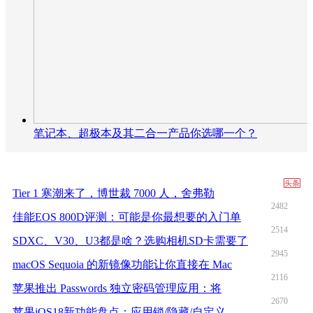
笔记本、超极本及其二合一产品你选哪一个？
头条
Tier 1 寒潮来了，博世裁 7000 人，舍弗勒
2482
佳能EOS 800D评测：可能是你最想要的入门单
2514
SDXC、V30、U3都是啥？选购相机SD卡需要了
2945
macOS Sequoia 的新镜像功能让你直接在 Mac
2116
苹果推出 Passwords 独立密码管理应用：将
2670
苹果iOS18新功能盘点：应用锁/隐藏/自定义