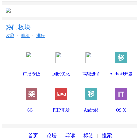
更多
MIMO和波束成形这对兄弟，是5G的左臂右膀
9417
5G与LTE双连接技术架构的选择分析
12273
Android AOSP基础（一）VirtualBox 安装 Ub
热门板块
9067
如何让Windows 10中的指定文件夹对大小写敏
收藏
•
群组
•
排行
9683
CSFB完整信令步骤
9787
Android Studio去除项目无用的资源
9676
Windows 7远程桌面连接Ubuntu 14.04
8108
广播专版
测试优化
高级进阶
Android开发
ubuntu系统设置东西少了很多，重新安装系统
9139
千兆LTE--4G数据传输与速率分析（七）
6G+
PHP开发
Android
OS X
首页
|
论坛
|
导读
|
标签
|
搜索