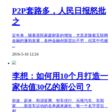
P2P套路多，人民日报怒批
之
近年来，随着居民家庭财富的增加，尤其是随着互联网
金融的蓬勃发展，各种金融创新层出不穷，但其中也难
...
2016-5-16 12:24
李想：如何用10个月打造一
家估值30亿的新公司？
前途、蔚来、和谐富腾、智车优行、乐视汽车、车和
家……新造车运动的名单越来越长，每一个名字背后，
都 ...