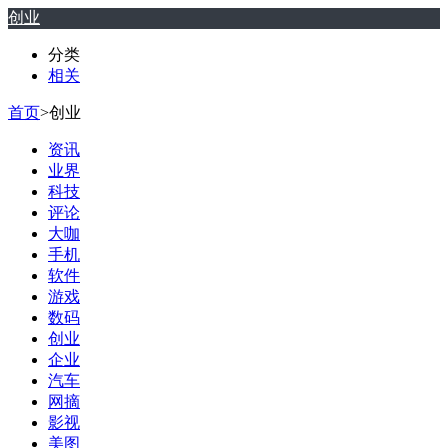
创业
分类
相关
首页
>
创业
资讯
业界
科技
评论
大咖
手机
软件
游戏
数码
创业
企业
汽车
网摘
影视
美图