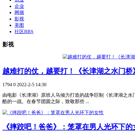
企业
网摘
影视
美图
社区
BBS
影视
越难打的仗，越要打！《长津湖之水门桥
1794
0
2022-2-5 14:30
由电影《长津湖》原班人马倾力打造的战争巨制《长津湖之水
酷的一战。在春节团圆之际，致敬那些 ...
《摔跤吧！爸爸》：笼罩在男人光环下的