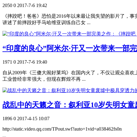
2050
0
2017-7-6 19:42
《摔跤吧！爸爸》恐怕是2016年以来最让我失望的影片了，事
讲述了前摔跤好手马哈维亚训练自己女 ...
“印度的良心”阿米尔·汗又一次带来一部完美
1971
0
2017-7-6 19:40
自从2009年《三傻大闹好莱坞》在国内火了，不仅让观众喜
工业曾经非常强大，但现在辉煌不再 ...
战乱中的天籁之音：叙利亚10岁失明女童废墟中极具穿透
1896
0
2017-4-15 10:07
http://static.video.qq.com/TPout.swf?auto=1vid=a038462fs0n