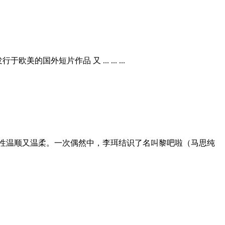
外短片作品 又 ... ... ...
性温顺又温柔。一次偶然中，李珥结识了名叫黎吧啦（马思纯