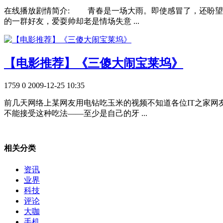
在线播放剧情简介: 青春是一场大雨。即使感冒了，还盼望
的一群好友，爱耍帅却老是情场失意 ...
【电影推荐】《三傻大闹宝莱坞》
1759
0
2009-12-25 10:35
前几天网络上某网友用电钻吃玉米的视频不知道各位IT之家
不能接受这种吃法——至少是自己的牙 ...
相关分类
资讯
业界
科技
评论
大咖
手机