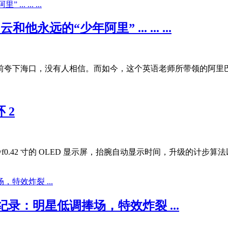
永远的“少年阿里” ... ... ...
夸下海口，没有人相信。而如今，这个英语老师所带领的阿里巴巴已
 2
U5OTg5MzIzNg==/v.swf0.42 寸的 OLED 显示屏，抬腕自动显
：明星低调捧场，特效炸裂 ...