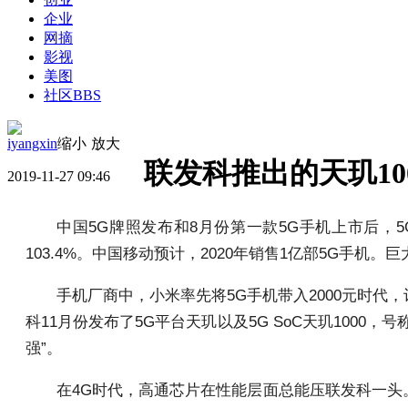
企业
网摘
影视
美图
社区
BBS
iyangxin
缩小
放大
联发科推出的天玑10
2019-11-27 09:46
中国5G牌照发布和8月份第一款5G手机上市后，5
103.4%。中国移动预计，2020年销售1亿部5G手
手机厂商中，小米率先将5G手机带入2000元时
科11月份发布了5G平台天玑以及5G SoC天玑1000，号
强”。
在4G时代，高通芯片在性能层面总能压联发科一头