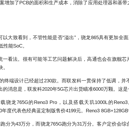
为，骁龙865方案增加了PCB的面积和生产成本，消除了应用处理
看到，不管性能是否“溢出”，骁龙865具有更加全面且强悍的性能
低性能SoC。
统一看法。很有可能等工艺问题解决后，高通也会在旗舰芯片
块。
的终端设计已经超过230款。而联发科一贯保持了低调，
的消息是，联发科2020年5G芯片出货瞄准6000万颗。这
5G的Reno3 Pro，以及搭载天玑1000L的Reno3。其中
e 2020年度代表色经典蓝定制版售价4199元。Reno3 8GB+128
的跑分为43万分，而骁龙765G跑分为31万分。客户定价