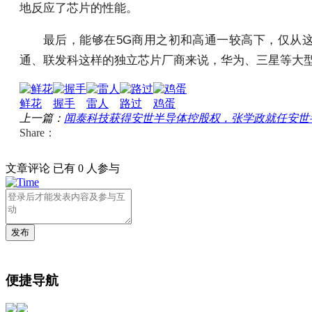
地反应了芯片的性能。
最后，能够在5G商用之初和高通一较高下，仅从
通、联发科这样的独立芯片厂商来说，华为、三星等大型
鲜花
握手
雷人
路过
鸡蛋
上一篇：
闻泰科技获得安世半导体控股权，张学政就任安世半导体董事长
Share：
文章评论
已有 0 人参与
发布
便捷导航