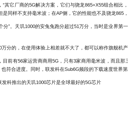
其它厂商的5G解决方案，它们与骁龙865+X55组合相
带宽，但是同样不支持毫米波；在AP侧，它的性能也不及骁龙86
分”。天玑1000的安兔兔跑分超过51万分，当时是业界第一
0万分的，在使用体验上相差就不大了，都可以称作旗舰机
前有56家运营商商用5G，只有3家商用毫米波，而且那三家
，也符合进度。同时，联发科在Sub6G频段的下载速度世界